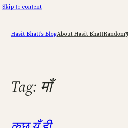
Skip to content
Hasit Bhatt's Blog
About Hasit Bhatt
Random
क
Tag:
माँ
कुछ यूँ ही