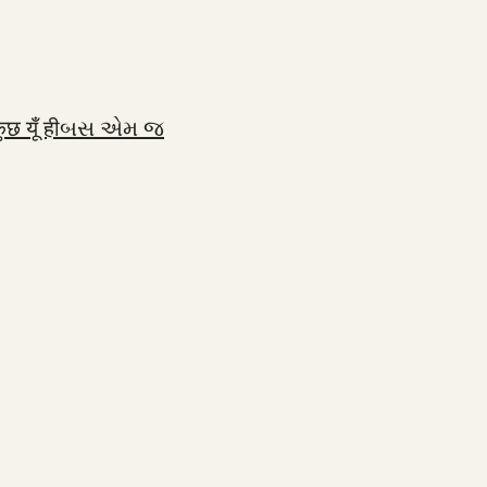
ुछ यूँ ही
બસ એમ જ